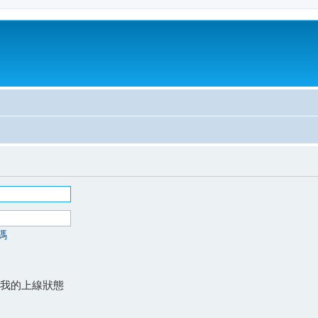
碼
我的上線狀態