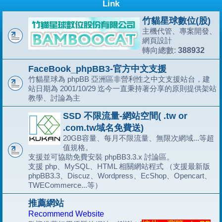
Link
竹貓星球數位(股)
主機代管、專案開發、
網頁設計
388932
轉向總數:
FaceBook_phpBB3-官方中文支援
竹貓星球為 phpBB 亞洲區非營利性之中文支援站台，建
站日期為 2001/10/29 迄今一直秉持著分享的原則提供架站
教學、討論為主
SSD 不限流量-網站空間( .tw or
.com.tw域名免費送)
20GB容量、每月不限流量、無限次網域...等超
值規格。
支援並可協助免費安裝 phpBB3.3.x 討論區。
支援 php、MySQL、HTML 相關網站程式 （支援最新版
phpBB3.3、Discuz、Wordpress、EcShop、Opencart、
TWECommerce...等）
推薦網站
Recommend Website