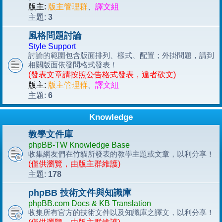
版主:
版主管理群
、
譯文組
3
主題:
風格問題討論
Style Support
討論的範圍包含版面排列、樣式、配置；外掛問題，請到
相關版面依發問格式發表！
(發表文章請按照公告格式發表，違者砍文)
版主:
版主管理群
、
譯文組
6
主題:
Knowledge
教學文件庫
phpBB-TW Knowledge Base
收集網友們在竹貓所發表的教學主題或文章，以利分享！
(僅供瀏覽，由版主群維護)
178
主題:
phpBB 技術文件與知識庫
phpBB.com Docs & KB Translation
收集所有官方的技術文件以及知識庫之譯文，以利分享！