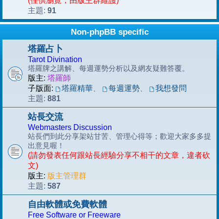
(僅供瀏覽，由版主群維護)
91
主題:
Non-phpBB specific
塔羅占卜
Tarot Divination
塔羅牌之講解、每週運勢分析以及網友疑難答覆。
版主:
塔羅師
子版面:
塔羅精華
、
每週運勢
、
我想發問
881
主題:
站長交流
Webmasters Discussion
站長們到此分享架站甘苦、管理心得等；歡迎大家多多提
出意見喔！
(請勿發表任何跟站長經驗分享不相干的文章，違者砍
文)
版主:
版主管理群
587
主題:
自由軟體或免費軟體
Free Software or Freeware