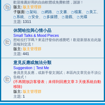
歡迎推薦好用的自由軟體或免費軟體，謝謝！
版主:
版主管理群
子版面:
架站
、
網路
、
文書
、
檔案
、
美工
、
系統
安全
多媒體
遊戲
光碟
、
、
、
、
1311
主題:
休閒哈拉與心情小品
Small Talks & Mood Pieces
想哈拉打字嗎？來這抒發你的感覺吧！歡迎新朋友在此版
面報到交流！
版主:
版主管理群
441
主題:
意見反應或無法分類
Suggestion｜Test Me
會員意見反應，或新手發文測試；本區內文章完全不須公
告格式！
(不再開放訪客發表；未得到回應文章 3 天後系統自動
移除)
版主:
版主管理群
1
主題: