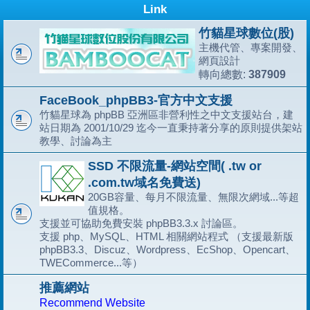
Link
竹貓星球數位(股)
主機代管、專案開發、
網頁設計
387909
轉向總數:
FaceBook_phpBB3-官方中文支援
竹貓星球為 phpBB 亞洲區非營利性之中文支援站台，建
站日期為 2001/10/29 迄今一直秉持著分享的原則提供架站
教學、討論為主
SSD 不限流量-網站空間( .tw or
.com.tw域名免費送)
20GB容量、每月不限流量、無限次網域...等超
值規格。
支援並可協助免費安裝 phpBB3.3.x 討論區。
支援 php、MySQL、HTML 相關網站程式 （支援最新版
phpBB3.3、Discuz、Wordpress、EcShop、Opencart、
TWECommerce...等）
推薦網站
Recommend Website