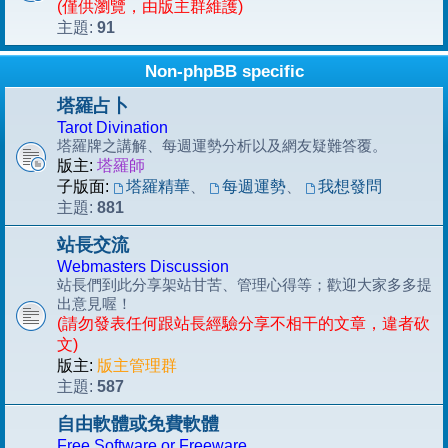
(僅供瀏覽，由版主群維護)
91
主題:
Non-phpBB specific
塔羅占卜
Tarot Divination
塔羅牌之講解、每週運勢分析以及網友疑難答覆。
版主:
塔羅師
子版面:
塔羅精華
、
每週運勢
、
我想發問
881
主題:
站長交流
Webmasters Discussion
站長們到此分享架站甘苦、管理心得等；歡迎大家多多提
出意見喔！
(請勿發表任何跟站長經驗分享不相干的文章，違者砍
文)
版主:
版主管理群
587
主題:
自由軟體或免費軟體
Free Software or Freeware