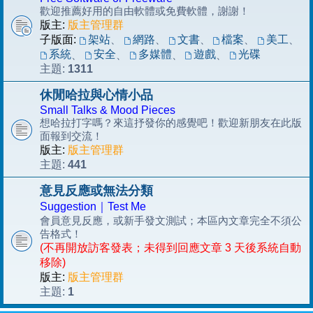
歡迎推薦好用的自由軟體或免費軟體，謝謝！
版主:
版主管理群
子版面:
架站
、
網路
、
文書
、
檔案
、
美工
、
系統
安全
多媒體
遊戲
光碟
、
、
、
、
1311
主題:
休閒哈拉與心情小品
Small Talks & Mood Pieces
想哈拉打字嗎？來這抒發你的感覺吧！歡迎新朋友在此版
面報到交流！
版主:
版主管理群
441
主題:
意見反應或無法分類
Suggestion｜Test Me
會員意見反應，或新手發文測試；本區內文章完全不須公
告格式！
(不再開放訪客發表；未得到回應文章 3 天後系統自動
移除)
版主:
版主管理群
1
主題: