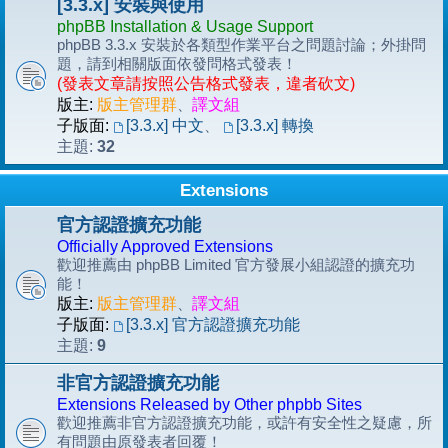
[3.3.x] 安裝與使用
phpBB Installation & Usage Support
phpBB 3.3.x 安裝於各類型作業平台之問題討論；外掛問
題，請到相關版面依發問格式發表！
(發表文章請按照公告格式發表，違者砍文)
版主:
版主管理群
、
譯文組
子版面:
[3.3.x] 中文
、
[3.3.x] 轉換
32
主題:
Extensions
官方認證擴充功能
Officially Approved Extensions
歡迎推薦由 phpBB Limited 官方發展小組認證的擴充功
能！
版主:
版主管理群
、
譯文組
子版面:
[3.3.x] 官方認證擴充功能
9
主題:
非官方認證擴充功能
Extensions Released by Other phpbb Sites
歡迎推薦非官方認證擴充功能，或許有安全性之疑慮，所
有問題由原發表者回覆！