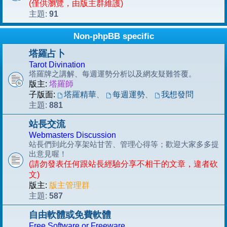
(僅供瀏覽，由版主群維護)
91
主題:
Non-phpBB specific
塔羅占卜
Tarot Divination
塔羅牌之講解、每週運勢分析以及網友疑難答覆。
版主:
塔羅師
子版面:
塔羅精華
、
每週運勢
、
我想發問
881
主題:
站長交流
Webmasters Discussion
站長們到此分享架站甘苦、管理心得等；歡迎大家多多提
出意見喔！
(請勿發表任何跟站長經驗分享不相干的文章，違者砍
文)
版主:
版主管理群
587
主題:
自由軟體或免費軟體
Free Software or Freeware