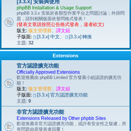
[3.3.x] 安裝與使用
phpBB Installation & Usage Support
phpBB 3.3.x 安裝於各類型作業平台之問題討論；外掛問
題，請到相關版面依發問格式發表！
(發表文章請按照公告格式發表，違者砍文)
版主:
版主管理群
、
譯文組
子版面:
[3.3.x] 中文
、
[3.3.x] 轉換
32
主題:
Extensions
官方認證擴充功能
Officially Approved Extensions
歡迎推薦由 phpBB Limited 官方發展小組認證的擴充功
能！
版主:
版主管理群
、
譯文組
子版面:
[3.3.x] 官方認證擴充功能
9
主題:
非官方認證擴充功能
Extensions Released by Other phpbb Sites
歡迎推薦非官方認證擴充功能，或許有安全性之疑慮，所
有問題由原發表者回覆！