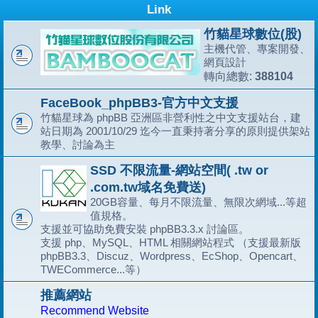
Link
竹貓星球數位(股)
主機代管、專案開發、
網頁設計
388104
轉向總數:
FaceBook_phpBB3-官方中文支援
竹貓星球為 phpBB 亞洲區非營利性之中文支援站台，建
站日期為 2001/10/29 迄今一直秉持著分享的原則提供架站
教學、討論為主
SSD 不限流量-網站空間( .tw or
.com.tw域名免費送)
20GB容量、每月不限流量、無限次網域...等超
值規格。
支援並可協助免費安裝 phpBB3.3.x 討論區。
支援 php、MySQL、HTML 相關網站程式 （支援最新版
phpBB3.3、Discuz、Wordpress、EcShop、Opencart、
TWECommerce...等）
推薦網站
Recommend Website