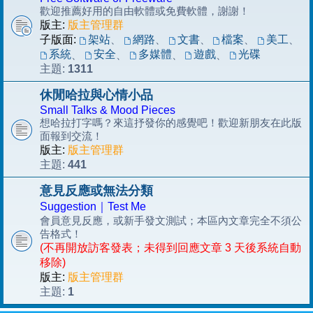
歡迎推薦好用的自由軟體或免費軟體，謝謝！
版主:
版主管理群
子版面:
架站
、
網路
、
文書
、
檔案
、
美工
、
系統
安全
多媒體
遊戲
光碟
、
、
、
、
1311
主題:
休閒哈拉與心情小品
Small Talks & Mood Pieces
想哈拉打字嗎？來這抒發你的感覺吧！歡迎新朋友在此版
面報到交流！
版主:
版主管理群
441
主題:
意見反應或無法分類
Suggestion｜Test Me
會員意見反應，或新手發文測試；本區內文章完全不須公
告格式！
(不再開放訪客發表；未得到回應文章 3 天後系統自動
移除)
版主:
版主管理群
1
主題: