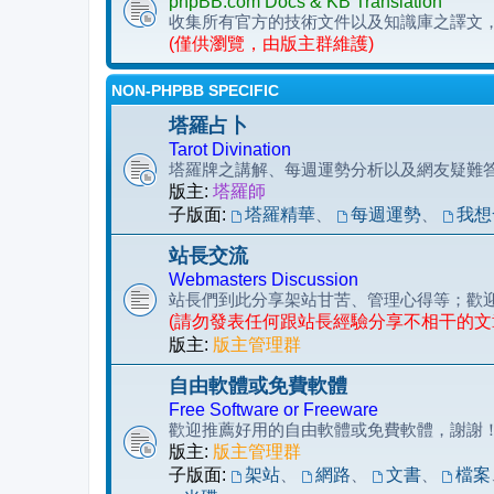
phpBB.com Docs & KB Translation
收集所有官方的技術文件以及知識庫之譯文
(僅供瀏覽，由版主群維護)
NON-PHPBB SPECIFIC
塔羅占卜
Tarot Divination
塔羅牌之講解、每週運勢分析以及網友疑難
版主:
塔羅師
子版面:
塔羅精華
、
每週運勢
、
我想
站長交流
Webmasters Discussion
站長們到此分享架站甘苦、管理心得等；歡
(請勿發表任何跟站長經驗分享不相干的文
版主:
版主管理群
自由軟體或免費軟體
Free Software or Freeware
歡迎推薦好用的自由軟體或免費軟體，謝謝
版主:
版主管理群
子版面:
架站
、
網路
、
文書
、
檔案