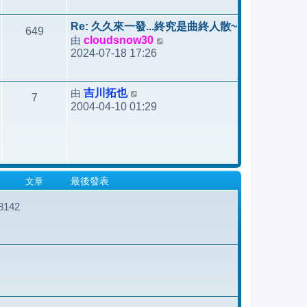
後
發
Re: 久久來一發...終究是曲終人散~
649
表
由
cloudsnow30
檢
2024-07-18 17:26
視
最
後
由
吉川拓也
檢
7
發
2004-04-10 01:29
視
表
最
後
發
表
文章
最後發表
142