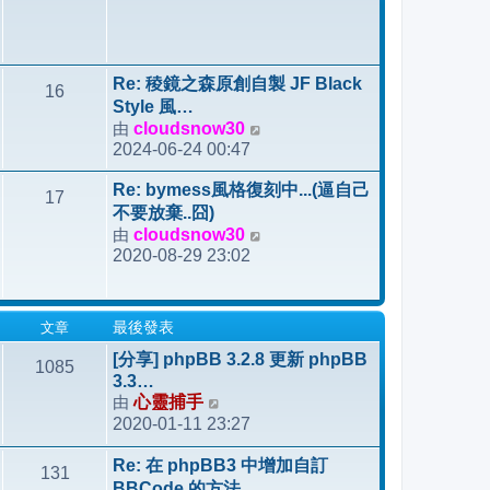
Re: 稜鏡之森原創自製 JF Black
16
Style 風…
由
cloudsnow30
檢
2024-06-24 00:47
視
最
Re: bymess風格復刻中...(逼自己
17
後
不要放棄..囧)
發
由
cloudsnow30
檢
表
2020-08-29 23:02
視
最
後
文章
最後發表
發
表
[分享] phpBB 3.2.8 更新 phpBB
1085
3.3…
由
心靈捕手
檢
2020-01-11 23:27
視
最
Re: 在 phpBB3 中增加自訂
131
後
BBCode 的方法