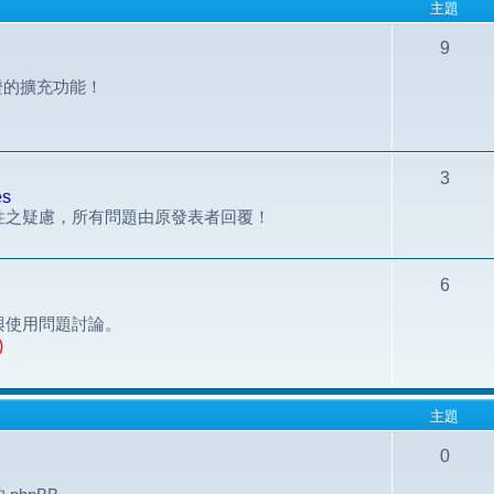
主題
9
組認證的擴充功能！
3
es
性之疑慮，所有問題由原發表者回覆！
6
與使用問題討論。
)
主題
0