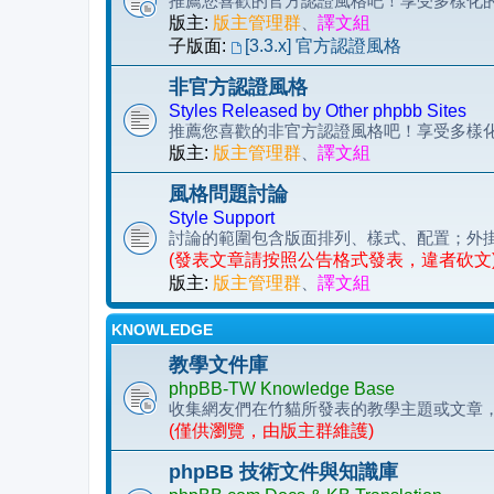
推薦您喜歡的官方認證風格吧！享受多樣化的 p
版主:
版主管理群
、
譯文組
子版面:
[3.3.x] 官方認證風格
非官方認證風格
Styles Released by Other phpbb Sites
推薦您喜歡的非官方認證風格吧！享受多樣化的 
版主:
版主管理群
、
譯文組
風格問題討論
Style Support
討論的範圍包含版面排列、樣式、配置；外
(發表文章請按照公告格式發表，違者砍文
版主:
版主管理群
、
譯文組
KNOWLEDGE
教學文件庫
phpBB-TW Knowledge Base
收集網友們在竹貓所發表的教學主題或文章
(僅供瀏覽，由版主群維護)
phpBB 技術文件與知識庫