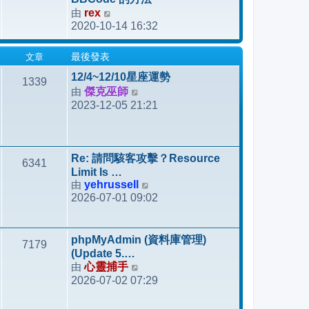
發
由
rex
檢
表
2020-10-14 16:32
視
最
文章
最後發表
後
發
12/4~12/10星座運勢
1339
表
由
傑克巫師
檢
2023-12-05 21:21
視
最
後
發
Re: 請問駭客攻擊？Resource
6341
表
Limit Is …
由
yehrussell
檢
2026-07-01 09:02
視
最
後
phpMyAdmin (資料庫管理)
7179
發
(Update 5.…
表
由
心靈捕手
檢
2026-07-02 07:29
視
最