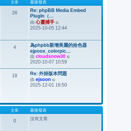
文章
最後發表
Re: phpBB Media Embed
26
PlugIn（…
由
心靈捕手
檢
2025-10-05 12:44
視
最
後
為phpbb新增美麗的拾色器
4
發
ejpoox_colorpic…
表
由
cloudsnow30
檢
2020-10-07 10:59
視
最
Re: 外掛版本問題
18
後
由
ejsoon
檢
發
2025-12-01 16:50
視
表
最
後
發
文章
最後發表
表
沒有文章
0