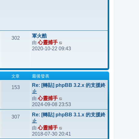
軍火酷
302
由
心靈捕手
檢
2020-10-22 09:43
視
最
後
發
文章
最後發表
表
Re: [轉貼] phpBB 3.2.x 的支援終
153
止
由
心靈捕手
檢
2024-09-08 23:53
視
最
Re: [轉貼] phpBB 3.1.x 的支援終
307
後
止
發
由
心靈捕手
檢
表
2018-07-30 20:41
視