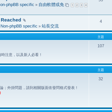
on-phpBB specific
»
自由軟體或免
1
2
3
4
 Reached
4
於
Non-phpBB specific
»
站長交流
主題
107
隨時注意，以及新人必看！
主題
32
之問題討論；外掛問題，請到相關版面依發問格式發表！
)