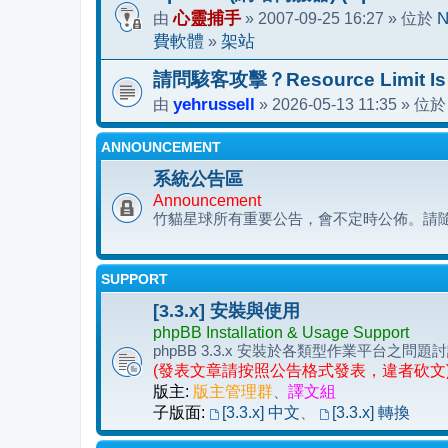
由
心靈捕手
» 2007-09-25 16:27 » 位於
N
費軟體
»
架站
請問駭客攻擊？Resource Limit Is
由
yehrussell
» 2026-05-13 11:35 » 位
ANNOUNCEMENT
系統公告區
Announcement
竹貓星球所有重要公告，會不定時公佈。請
SUPPORT
[3.3.x] 安裝與使用
phpBB Installation & Usage Support
phpBB 3.3.x 安裝於各類型作業平台
(發表文章請按照公告格式發表，違者砍文
版主:
版主管理群
、
譯文組
子版面:
[3.3.x] 中文
、
[3.3.x] 轉換