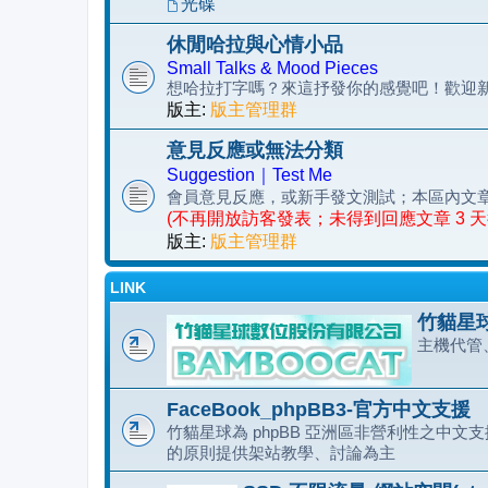
光碟
休閒哈拉與心情小品
Small Talks & Mood Pieces
想哈拉打字嗎？來這抒發你的感覺吧！歡迎
版主:
版主管理群
意見反應或無法分類
Suggestion｜Test Me
會員意見反應，或新手發文測試；本區內文
(不再開放訪客發表；未得到回應文章 3 
版主:
版主管理群
LINK
竹貓星球
主機代管
FaceBook_phpBB3-官方中文支援
竹貓星球為 phpBB 亞洲區非營利性之中文支援
的原則提供架站教學、討論為主