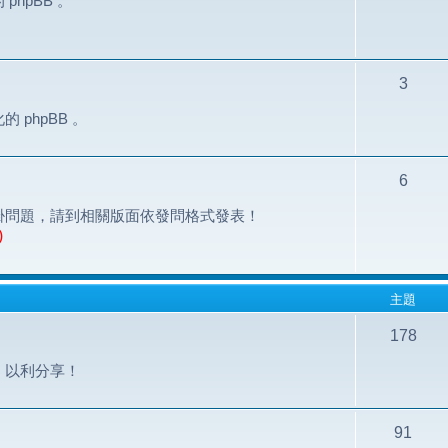
hpBB 。
3
phpBB 。
6
掛問題，請到相關版面依發問格式發表！
)
主題
178
，以利分享！
91