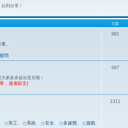
，以利分享！
主題
881
答覆。
發問
587
迎大家多多提出意見喔！
章，違者砍文)
1311
！
、
美工
、
系統
、
安全
、
多媒體
、
遊戲
、