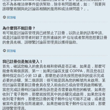
也不為各種法律事件提供幫助，除非有問題概述，如：「我要與
誰聯繫有關與此討論區相關的濫用和或法律問題？」。
回頂端
為什麼我不能註冊？
有可能是討論區管理員已經禁止了註冊，以防止新的訪客申請。
或是討論區管理者封鎖了您所連線的 IP 位址或者禁用您想要註冊
的會員名稱。請聯繫討論區管理員以獲得協助。
回頂端
我已註冊但是無法登入！
首先，確認您輸入的會員名稱和密碼是否正確。如果是，那麼可
能會有兩個原因。第一：如果討論區支援 COPPA，而且您在註
冊時指定自己小於 13 歲，那麼您必須先按照您收到的提示完成
必要的步驟。第二個原因：很可能是因為您的帳號尚未啟用。某
些討論區需要新註冊會員在登入前由自己或由管理員啟用帳號。
當您完成註冊時討論區將告訴您是否需要啟用您的帳號。如果您
收到了電子郵件，那麼就按照其中的步驟完成啟用，如果您沒有
收到電子郵件，那麼您註冊的電子郵件位址可能不正確，或者是
被當作是廣告信而過濾掉。如果您確信電子郵件位址沒錯，那麼
請聯繫管理員。