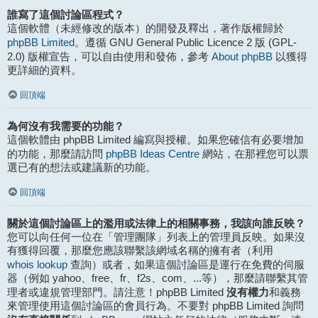
誰寫了這個討論區程式？
這個軟體（未經修改的版本）的開發及釋出，著作版權歸於
phpBB Limited
。遵循 GNU General Public Licence 2 版 (GPL-
About phpBB
2.0) 版權宣告，可以自由使用和發佈，參考
以獲得
更詳細的資料。
回頂端
為何沒有我需要的功能？
這個軟體由 phpBB Limited 編寫與授權。如果您確信有必要增加
phpBB Ideas Centre
的功能，那麼請訪問
網站，在那裡您可以票
選已有的想法或建議新的功能。
回頂端
關於這個討論區上的濫用或法律上的相關事務，我該向誰反映？
您可以向任何一位在「管理團隊」列表上的管理員反映。如果沒
有獲得回覆，那麼您應該聯繫該網域名稱的擁有者（利用
whois lookup
查詢）或者，如果這個討論區是運行在免費的伺服
器（例如 yahoo、free、fr、f2s、com、...等），那麼請聯繫其管
沒有權力
理者或違規管理部門。請注意！phpBB Limited
和義務
來管理使用這個討論區的會員行為。不要對 phpBB Limited 詢問