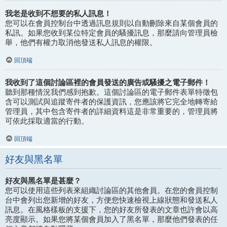
我老是收到不想要的私人訊息！
您可以在會員控制台中透過訊息規則以自動刪除來自某個會員的
私訊。如果您收到某位特定會員的騷擾訊息，那麼請向管理員檢
舉，他們有權力取消他發送私人訊息的權限。
回頂端
我收到了這個討論區裡的會員發送的廣告或騷擾之電子郵件！
聽到那種情況我們感到抱歉。這個討論區的電子郵件表單特徵包
含可以測試與追蹤寄件者的保護資訊，您應該將它完全地轉寄給
管理員，其中包含寄件者的詳細資料這是非常重要的，管理員將
可依此採取適當的行動。
回頂端
好友與黑名單
好友與黑名單是甚麼？
您可以使用這些列表來組織討論區的其他會員。在您的會員控制
台中會列出您新增的好友，方便您快速檢視上線狀態和發送私人
訊息。在風格樣板的支援下，您的好友所發表的文章也許會以高
亮度顯示。如果您將某個會員加入了黑名單，那麼他們發表的任