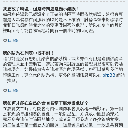
我更改了時區，但是時間還是顯示錯誤！
如果您確認您已經設定了正確的時區而時間依然錯誤，這很有可
能是因為儲存在伺服器的時間是不正確的。討論區並未對標準時
間和日光節約時間之間的變更做周密的處理，所以在夏季的月份
裡時間有可能會和當地時間有一個小時的時間差。
回頂端
我的語系在列表中找不到！
這可能是沒有您所用語言的語系檔，或者雖然有但是這個討論區
的管理員並未安裝它。請試著詢問討論區的管理員是否可以安裝
這種語言。如果確實沒有這種語言的語系檔，您可以參與我們的
phpBB
翻譯工作，建立您的語系檔。更多的相關訊息可以在
網站
上找到。
回頂端
我如何才能在自己的會員名稱下顯示圖像呢？
在瀏覽文章時，可能會有兩個圖像和會員名稱一塊顯示。第一個
是和您的等級相關的圖像，一般以星星、方塊或小圓點的形式，
顯示您在這個討論區的地位，或者您已經發表了多少篇的文章。
第二個通常是一個更大的圖像，這是會員的頭像，一般是具有獨