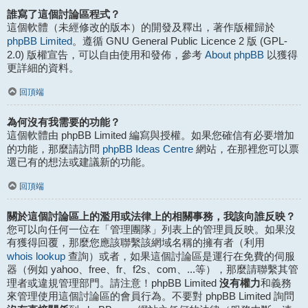
誰寫了這個討論區程式？
這個軟體（未經修改的版本）的開發及釋出，著作版權歸於
phpBB Limited
。遵循 GNU General Public Licence 2 版 (GPL-
About phpBB
2.0) 版權宣告，可以自由使用和發佈，參考
以獲得
更詳細的資料。
回頂端
為何沒有我需要的功能？
這個軟體由 phpBB Limited 編寫與授權。如果您確信有必要增加
phpBB Ideas Centre
的功能，那麼請訪問
網站，在那裡您可以票
選已有的想法或建議新的功能。
回頂端
關於這個討論區上的濫用或法律上的相關事務，我該向誰反映？
您可以向任何一位在「管理團隊」列表上的管理員反映。如果沒
有獲得回覆，那麼您應該聯繫該網域名稱的擁有者（利用
whois lookup
查詢）或者，如果這個討論區是運行在免費的伺服
器（例如 yahoo、free、fr、f2s、com、...等），那麼請聯繫其管
沒有權力
理者或違規管理部門。請注意！phpBB Limited
和義務
來管理使用這個討論區的會員行為。不要對 phpBB Limited 詢問