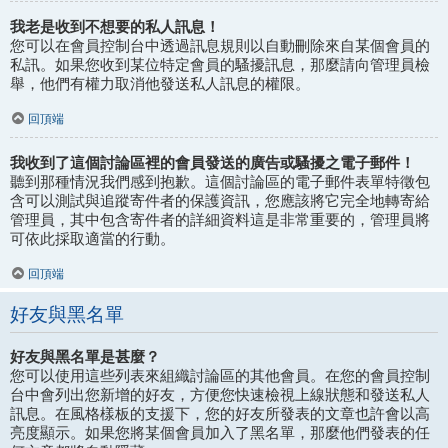
我老是收到不想要的私人訊息！
您可以在會員控制台中透過訊息規則以自動刪除來自某個會員的
私訊。如果您收到某位特定會員的騷擾訊息，那麼請向管理員檢
舉，他們有權力取消他發送私人訊息的權限。
回頂端
我收到了這個討論區裡的會員發送的廣告或騷擾之電子郵件！
聽到那種情況我們感到抱歉。這個討論區的電子郵件表單特徵包
含可以測試與追蹤寄件者的保護資訊，您應該將它完全地轉寄給
管理員，其中包含寄件者的詳細資料這是非常重要的，管理員將
可依此採取適當的行動。
回頂端
好友與黑名單
好友與黑名單是甚麼？
您可以使用這些列表來組織討論區的其他會員。在您的會員控制
台中會列出您新增的好友，方便您快速檢視上線狀態和發送私人
訊息。在風格樣板的支援下，您的好友所發表的文章也許會以高
亮度顯示。如果您將某個會員加入了黑名單，那麼他們發表的任