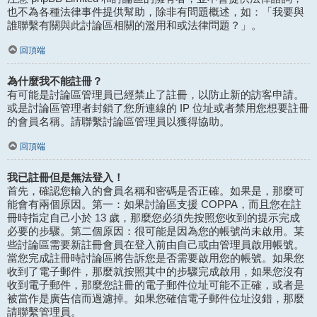
也不為各種法律事件提供幫助，除非有問題概述，如：「我要與
誰聯繫有關與此討論區相關的濫用和或法律問題？」。
回頂端
為什麼我不能註冊？
有可能是討論區管理員已經禁止了註冊，以防止新的訪客申請。
或是討論區管理者封鎖了您所連線的 IP 位址或者禁用您想要註冊
的會員名稱。請聯繫討論區管理員以獲得協助。
回頂端
我已註冊但是無法登入！
首先，確認您輸入的會員名稱和密碼是否正確。如果是，那麼可
能會有兩個原因。第一：如果討論區支援 COPPA，而且您在註
冊時指定自己小於 13 歲，那麼您必須先按照您收到的提示完成
必要的步驟。第二個原因：很可能是因為您的帳號尚未啟用。某
些討論區需要新註冊會員在登入前由自己或由管理員啟用帳號。
當您完成註冊時討論區將告訴您是否需要啟用您的帳號。如果您
收到了電子郵件，那麼就按照其中的步驟完成啟用，如果您沒有
收到電子郵件，那麼您註冊的電子郵件位址可能不正確，或者是
被當作是廣告信而過濾掉。如果您確信電子郵件位址沒錯，那麼
請聯繫管理員。