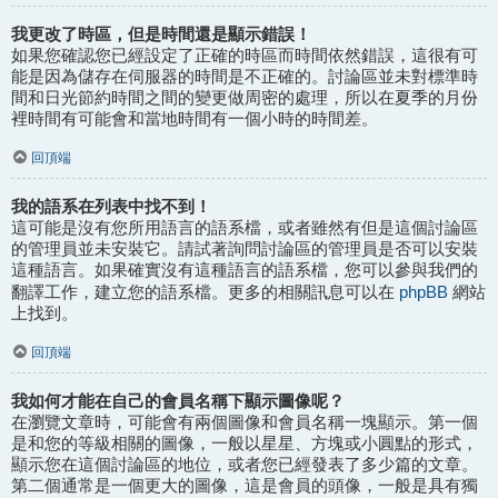
我更改了時區，但是時間還是顯示錯誤！
如果您確認您已經設定了正確的時區而時間依然錯誤，這很有可
能是因為儲存在伺服器的時間是不正確的。討論區並未對標準時
間和日光節約時間之間的變更做周密的處理，所以在夏季的月份
裡時間有可能會和當地時間有一個小時的時間差。
回頂端
我的語系在列表中找不到！
這可能是沒有您所用語言的語系檔，或者雖然有但是這個討論區
的管理員並未安裝它。請試著詢問討論區的管理員是否可以安裝
這種語言。如果確實沒有這種語言的語系檔，您可以參與我們的
phpBB
翻譯工作，建立您的語系檔。更多的相關訊息可以在
網站
上找到。
回頂端
我如何才能在自己的會員名稱下顯示圖像呢？
在瀏覽文章時，可能會有兩個圖像和會員名稱一塊顯示。第一個
是和您的等級相關的圖像，一般以星星、方塊或小圓點的形式，
顯示您在這個討論區的地位，或者您已經發表了多少篇的文章。
第二個通常是一個更大的圖像，這是會員的頭像，一般是具有獨