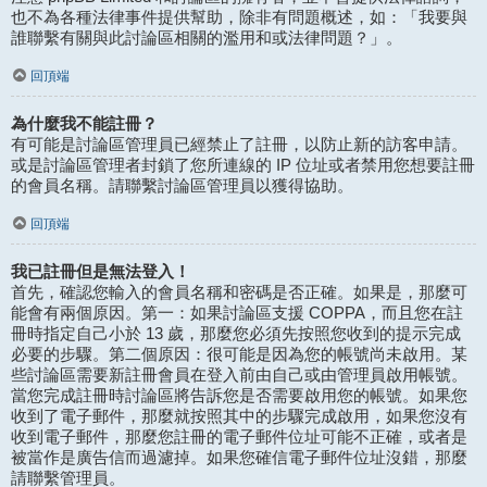
也不為各種法律事件提供幫助，除非有問題概述，如：「我要與
誰聯繫有關與此討論區相關的濫用和或法律問題？」。
回頂端
為什麼我不能註冊？
有可能是討論區管理員已經禁止了註冊，以防止新的訪客申請。
或是討論區管理者封鎖了您所連線的 IP 位址或者禁用您想要註冊
的會員名稱。請聯繫討論區管理員以獲得協助。
回頂端
我已註冊但是無法登入！
首先，確認您輸入的會員名稱和密碼是否正確。如果是，那麼可
能會有兩個原因。第一：如果討論區支援 COPPA，而且您在註
冊時指定自己小於 13 歲，那麼您必須先按照您收到的提示完成
必要的步驟。第二個原因：很可能是因為您的帳號尚未啟用。某
些討論區需要新註冊會員在登入前由自己或由管理員啟用帳號。
當您完成註冊時討論區將告訴您是否需要啟用您的帳號。如果您
收到了電子郵件，那麼就按照其中的步驟完成啟用，如果您沒有
收到電子郵件，那麼您註冊的電子郵件位址可能不正確，或者是
被當作是廣告信而過濾掉。如果您確信電子郵件位址沒錯，那麼
請聯繫管理員。