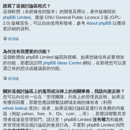
誰寫了這個討論區程式？
這個軟體（未經修改的版本）的開發及釋出，著作版權歸於
phpBB Limited
。遵循 GNU General Public Licence 2 版 (GPL-
About phpBB
2.0) 版權宣告，可以自由使用和發佈，參考
以獲得
更詳細的資料。
回頂端
為何沒有我需要的功能？
這個軟體由 phpBB Limited 編寫與授權。如果您確信有必要增加
phpBB Ideas Centre
的功能，那麼請訪問
網站，在那裡您可以票
選已有的想法或建議新的功能。
回頂端
關於這個討論區上的濫用或法律上的相關事務，我該向誰反映？
您可以向任何一位在「管理團隊」列表上的管理員反映。如果沒
有獲得回覆，那麼您應該聯繫該網域名稱的擁有者（利用
whois lookup
查詢）或者，如果這個討論區是運行在免費的伺服
器（例如 yahoo、free、fr、f2s、com、...等），那麼請聯繫其管
沒有權力
理者或違規管理部門。請注意！phpBB Limited
和義務
來管理使用這個討論區的會員行為。不要對 phpBB Limited 詢問