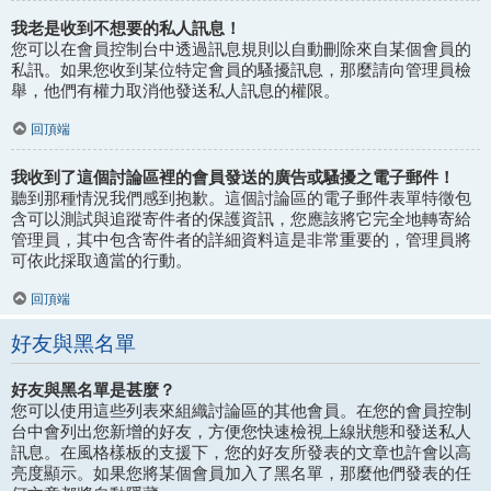
我老是收到不想要的私人訊息！
您可以在會員控制台中透過訊息規則以自動刪除來自某個會員的
私訊。如果您收到某位特定會員的騷擾訊息，那麼請向管理員檢
舉，他們有權力取消他發送私人訊息的權限。
回頂端
我收到了這個討論區裡的會員發送的廣告或騷擾之電子郵件！
聽到那種情況我們感到抱歉。這個討論區的電子郵件表單特徵包
含可以測試與追蹤寄件者的保護資訊，您應該將它完全地轉寄給
管理員，其中包含寄件者的詳細資料這是非常重要的，管理員將
可依此採取適當的行動。
回頂端
好友與黑名單
好友與黑名單是甚麼？
您可以使用這些列表來組織討論區的其他會員。在您的會員控制
台中會列出您新增的好友，方便您快速檢視上線狀態和發送私人
訊息。在風格樣板的支援下，您的好友所發表的文章也許會以高
亮度顯示。如果您將某個會員加入了黑名單，那麼他們發表的任