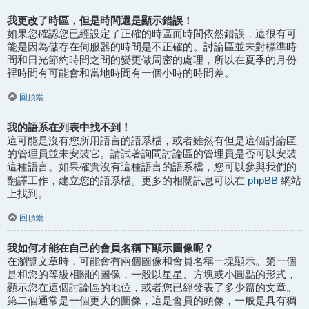
我更改了時區，但是時間還是顯示錯誤！
如果您確認您已經設定了正確的時區而時間依然錯誤，這很有可
能是因為儲存在伺服器的時間是不正確的。討論區並未對標準時
間和日光節約時間之間的變更做周密的處理，所以在夏季的月份
裡時間有可能會和當地時間有一個小時的時間差。
回頂端
我的語系在列表中找不到！
這可能是沒有您所用語言的語系檔，或者雖然有但是這個討論區
的管理員並未安裝它。請試著詢問討論區的管理員是否可以安裝
這種語言。如果確實沒有這種語言的語系檔，您可以參與我們的
phpBB
翻譯工作，建立您的語系檔。更多的相關訊息可以在
網站
上找到。
回頂端
我如何才能在自己的會員名稱下顯示圖像呢？
在瀏覽文章時，可能會有兩個圖像和會員名稱一塊顯示。第一個
是和您的等級相關的圖像，一般以星星、方塊或小圓點的形式，
顯示您在這個討論區的地位，或者您已經發表了多少篇的文章。
第二個通常是一個更大的圖像，這是會員的頭像，一般是具有獨