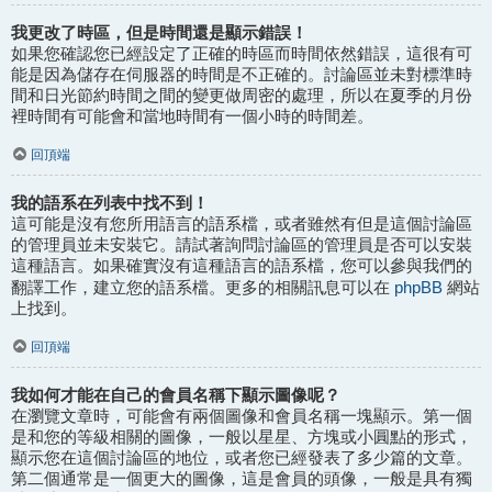
我更改了時區，但是時間還是顯示錯誤！
如果您確認您已經設定了正確的時區而時間依然錯誤，這很有可
能是因為儲存在伺服器的時間是不正確的。討論區並未對標準時
間和日光節約時間之間的變更做周密的處理，所以在夏季的月份
裡時間有可能會和當地時間有一個小時的時間差。
回頂端
我的語系在列表中找不到！
這可能是沒有您所用語言的語系檔，或者雖然有但是這個討論區
的管理員並未安裝它。請試著詢問討論區的管理員是否可以安裝
這種語言。如果確實沒有這種語言的語系檔，您可以參與我們的
phpBB
翻譯工作，建立您的語系檔。更多的相關訊息可以在
網站
上找到。
回頂端
我如何才能在自己的會員名稱下顯示圖像呢？
在瀏覽文章時，可能會有兩個圖像和會員名稱一塊顯示。第一個
是和您的等級相關的圖像，一般以星星、方塊或小圓點的形式，
顯示您在這個討論區的地位，或者您已經發表了多少篇的文章。
第二個通常是一個更大的圖像，這是會員的頭像，一般是具有獨