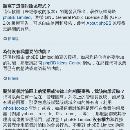
誰寫了這個討論區程式？
這個軟體（未經修改的版本）的開發及釋出，著作版權歸於
phpBB Limited
。遵循 GNU General Public Licence 2 版 (GPL-
About phpBB
2.0) 版權宣告，可以自由使用和發佈，參考
以獲得
更詳細的資料。
回頂端
為何沒有我需要的功能？
這個軟體由 phpBB Limited 編寫與授權。如果您確信有必要增加
phpBB Ideas Centre
的功能，那麼請訪問
網站，在那裡您可以票
選已有的想法或建議新的功能。
回頂端
關於這個討論區上的濫用或法律上的相關事務，我該向誰反映？
您可以向任何一位在「管理團隊」列表上的管理員反映。如果沒
有獲得回覆，那麼您應該聯繫該網域名稱的擁有者（利用
whois lookup
查詢）或者，如果這個討論區是運行在免費的伺服
器（例如 yahoo、free、fr、f2s、com、...等），那麼請聯繫其管
沒有權力
理者或違規管理部門。請注意！phpBB Limited
和義務
來管理使用這個討論區的會員行為。不要對 phpBB Limited 詢問