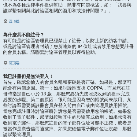
也不為各種法律事件提供幫助，除非有問題概述，如：「我要與
誰聯繫有關與此討論區相關的濫用和或法律問題？」。
回頂端
為什麼我不能註冊？
有可能是討論區管理員已經禁止了註冊，以防止新的訪客申請。
或是討論區管理者封鎖了您所連線的 IP 位址或者禁用您想要註冊
的會員名稱。請聯繫討論區管理員以獲得協助。
回頂端
我已註冊但是無法登入！
首先，確認您輸入的會員名稱和密碼是否正確。如果是，那麼可
能會有兩個原因。第一：如果討論區支援 COPPA，而且您在註
冊時指定自己小於 13 歲，那麼您必須先按照您收到的提示完成
必要的步驟。第二個原因：很可能是因為您的帳號尚未啟用。某
些討論區需要新註冊會員在登入前由自己或由管理員啟用帳號。
當您完成註冊時討論區將告訴您是否需要啟用您的帳號。如果您
收到了電子郵件，那麼就按照其中的步驟完成啟用，如果您沒有
收到電子郵件，那麼您註冊的電子郵件位址可能不正確，或者是
被當作是廣告信而過濾掉。如果您確信電子郵件位址沒錯，那麼
請聯繫管理員。