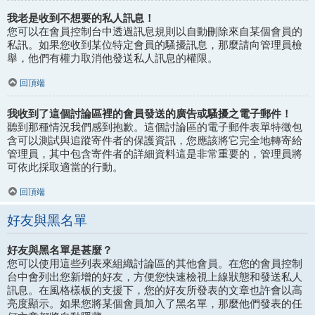
我老是收到不想要的私人訊息！
您可以在會員控制台中透過訊息規則以自動刪除來自某個會員的
私訊。如果您收到某位特定會員的騷擾訊息，那麼請向管理員檢
舉，他們有權力取消他發送私人訊息的權限。
回頂端
我收到了這個討論區裡的會員發送的廣告或騷擾之電子郵件！
聽到那種情況我們感到抱歉。這個討論區的電子郵件表單特徵包
含可以測試與追蹤寄件者的保護資訊，您應該將它完全地轉寄給
管理員，其中包含寄件者的詳細資料這是非常重要的，管理員將
可依此採取適當的行動。
回頂端
好友與黑名單
好友與黑名單是甚麼？
您可以使用這些列表來組織討論區的其他會員。在您的會員控制
台中會列出您新增的好友，方便您快速檢視上線狀態和發送私人
訊息。在風格樣板的支援下，您的好友所發表的文章也許會以高
亮度顯示。如果您將某個會員加入了黑名單，那麼他們發表的任