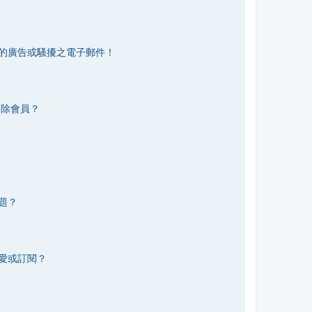
的廣告或騷擾之電子郵件！
刪除會員？
題？
愛或訂閱？